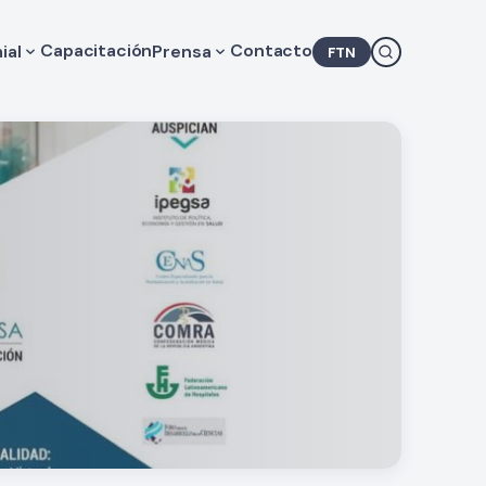
Capacitación
Contacto
ial
Prensa
FTN
lores de Consulta Médica
Novedades
gislación
Agenda
camentos
COMRA en los medios
Comunicados