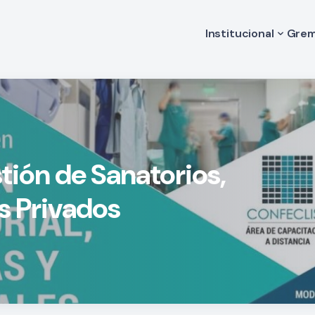
Institucional
Grem
Historia
Va
Autoridades
Le
Comisión de Medi
Código de Ética
Estatuto
Filiales
ión de Sanatorios,
es Privados