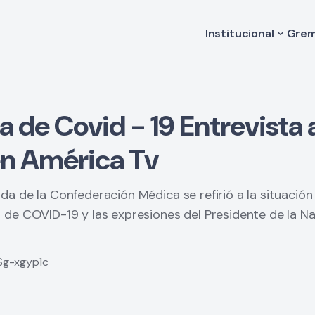
Institucional
Grem
Historia
Va
Autoridades
Le
Comisión de Medi
Código de Ética
 de Covid - 19 Entrevista a
Estatuto
Filiales
en América Tv
da de la Confederación Médica se refirió a la situación
a de COVID-19 y las expresiones del Presidente de la Na
Sg-xgyp1c