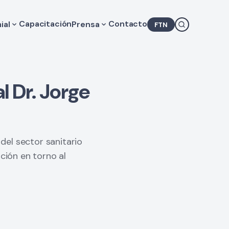
Capacitación
Contacto
ial
Prensa
FTN
lores de Consulta Médica
Novedades
gislación
Agenda
camentos
COMRA en los medios
Comunicados
l Dr. Jorge
 del sector sanitario
ción en torno al