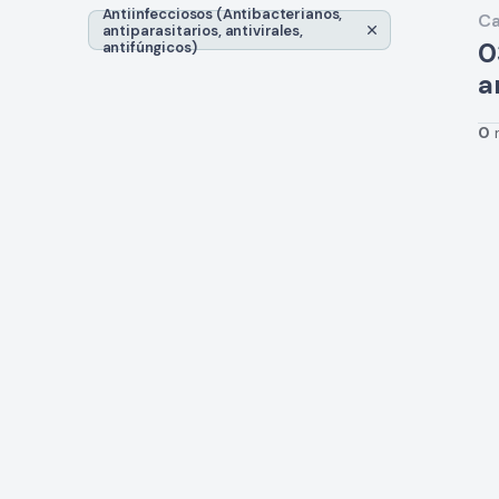
Antiinfecciosos (Antibacterianos,
Ca
antiparasitarios, antivirales,
0
antifúngicos)
a
0
Ca