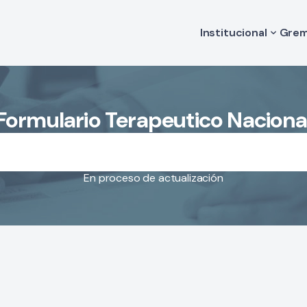
Institucional
Grem
Historia
Va
Autoridades
Le
Comisión de Medi
Código de Ética
Formulario Terapeutico Naciona
Estatuto
Filiales
En proceso de actualización