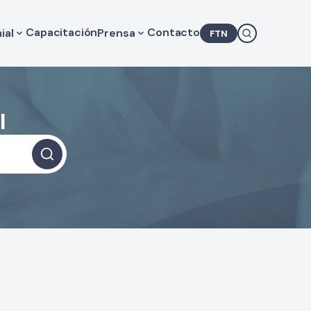
Capacitación
Contacto
ial
Prensa
FTN
lores de Consulta Médica
Novedades
gislación
Agenda
camentos
COMRA en los medios
Comunicados
l