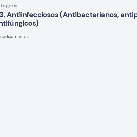
tegoría
3. Antiinfecciosos (Antibacterianos, antipa
ntifúngicos)
medicamentos
pítulo en actual revisión